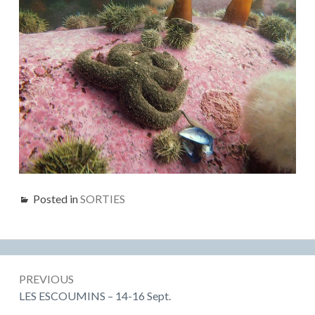
Posted in
SORTIES
Post
PREVIOUS
navigation
Previous:
LES ESCOUMINS – 14-16 Sept.