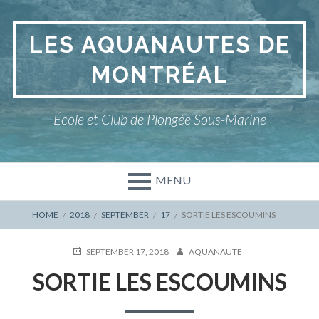
Skip
to
LES AQUANAUTES DE
content
MONTRÉAL
École et Club de Plongée Sous-Marine
MENU
BREADCRUMBS
HOME
2018
SEPTEMBER
17
SORTIE LES ESCOUMINS
POSTED
AUTHOR
SEPTEMBER 17, 2018
AQUANAUTE
ON
SORTIE LES ESCOUMINS