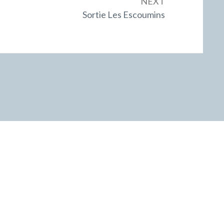
NEXT
Next:
Sortie Les Escoumins