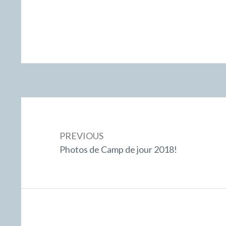
Post
navigation
PREVIOUS
Previous:
Photos de Camp de jour 2018!