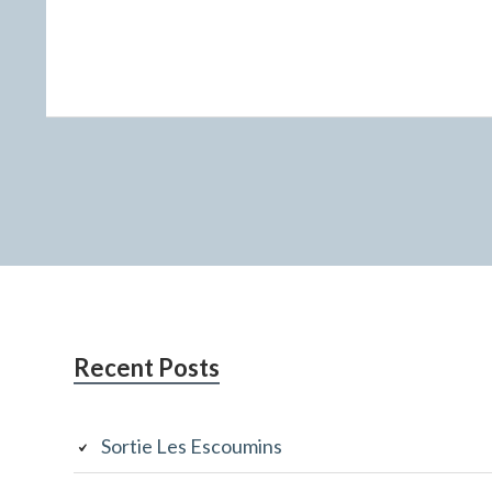
Subsidiary
Recent Posts
Sidebar
Sortie Les Escoumins