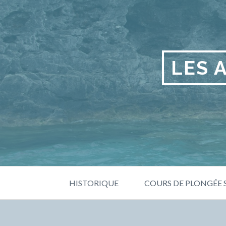
Skip
to
content
LES 
Primary
HISTORIQUE
COURS DE PLONGÉE
Menu
BREADCRUMBS