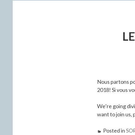
LE
Nous partons po
2018! Si vous vo
We’re going div
want to join us,
Posted in
SO