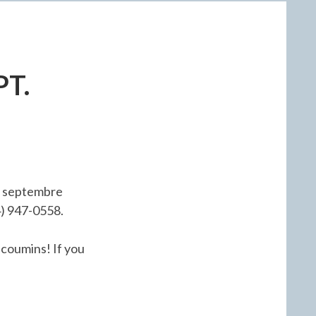
PT.
6 septembre
4) 947-0558.
coumins! If you