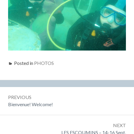
Posted in
PHOTOS
Post
PREVIOUS
navigation
Previous:
Bienvenue! Welcome!
NEXT
Next:
LES ESCOUMINS – 14-16 Sept.