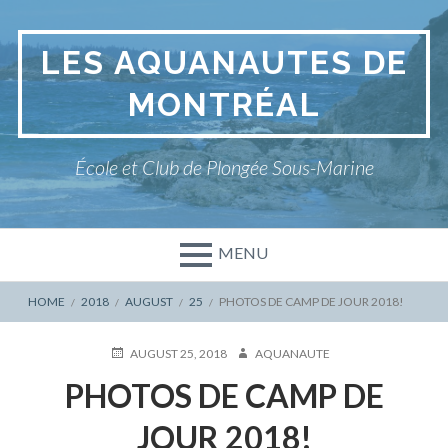
Skip
to
LES AQUANAUTES DE
content
MONTRÉAL
École et Club de Plongée Sous-Marine
MENU
BREADCRUMBS
HOME
2018
AUGUST
25
PHOTOS DE CAMP DE JOUR 2018!
POSTED
AUTHOR
AUGUST 25, 2018
AQUANAUTE
ON
PHOTOS DE CAMP DE
JOUR 2018!